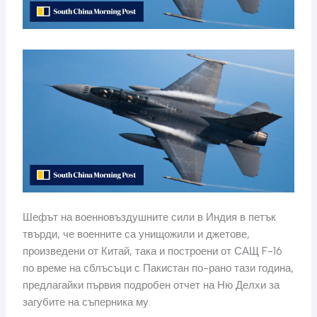
Шефът на военновъздушните сили в Индия в петък
твърди, че военните са унищожили и джетове,
произведени от Китай, така и построени от САЩ F-16
по време на сблъсъци с Пакистан по-рано тази година,
предлагайки първия подробен отчет на Ню Делхи за
загубите на съперника му.