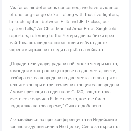
“As far as air defence is concerned, we have evidence
of one long-range strike … along with that five fighters,
hi-tech fighters between F-16 and JF-17 class, our
system tells,” Air Chief Marshal Amar Preet Singh told
reporters, referring to the Четири дни на битки през
май Това остави десетки мъртви и избута двете
ядрени въоръжени съседи на ръба на войната.
„Поради тези удари, радари най-малко четири места,
командни и контролни центрове на две места, писти,
разбира се, са повредени на две места, тогава три от
техните хангари в три различни станции са повредени…
Имаме признаци на един клас C-130, защото това
място се е случило F-16 с всичко, което е било
поддръжка на това време,“ Сингх е добавено.
Изказвайки се на пресконференцията на Индийските
военновъздушни сили в Ню Делхи, Сингх за първи път