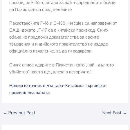
посочи, че F-16-считани за най-напредналите бойци
на Пакистан-са сред целевите.
Пакистанските F-16 и C-130 Hercules са направени от
САЩ, докато JF-17 са с китайски произход. Сингх
обаче не предложи доказателства за своите
твърдения и индийското правителство не издаде
официално изявление, за да ги подкрепи.
Сингх описа ударите в Пакистан като „най -дългото
убийство“, което ще „влезе в историята“.
Нашия източник е Българо-Китайска Търговско-
промишлена палaта
←
Previous Post
Next Post
→