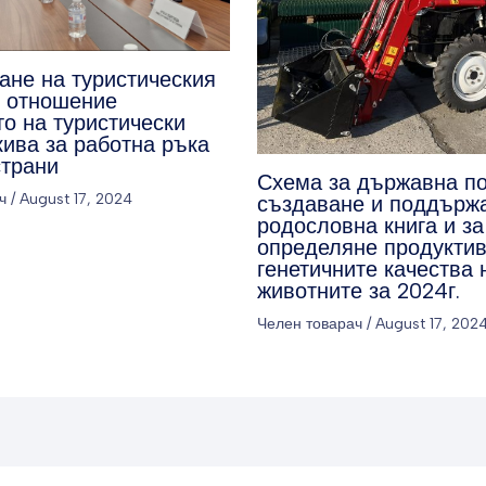
ане на туристическия
о отношение
о на туристически
кива за работна ръка
страни
Схема за държавна п
ч
/
August 17, 2024
създаване и поддърж
родословна книга и за
определяне продуктив
генетичните качества 
животните за 2024г.
Челен товарач
/
August 17, 202