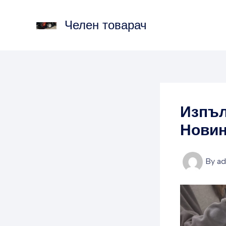
Skip
to
Челен товарач
content
Изпъл
Нови
By
a