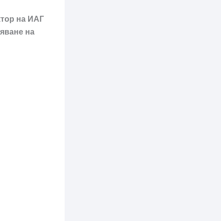
ктор на ИАГ
няване на