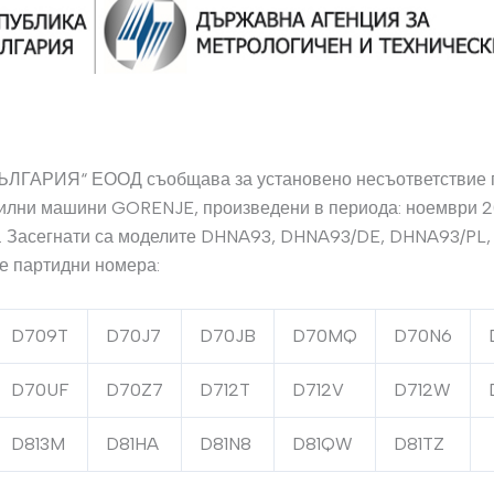
ЛГАРИЯ“ ЕООД съобщава за установено несъответствие 
илни машини GORENJE, произведени в периода: ноември 20
г. Засегнати са моделите DHNA93, DHNA93/DE, DHNA93/PL
е партидни номера:
D709T
D70J7
D70JB
D70MQ
D70N6
D70UF
D70Z7
D712T
D712V
D712W
D813M
D81HA
D81N8
D81QW
D81TZ