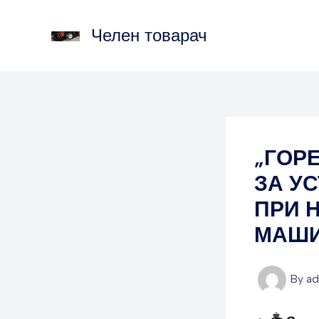
Skip
to
Челен товарач
content
„ГОР
ЗА У
ПРИ 
МАШИ
By
a