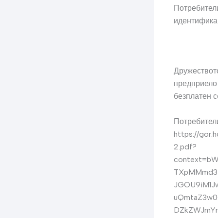
Потребители
идентифика
Дружеството
предприело 
безплатен с
Потребители
https://gor
2.pdf?
context=b
TXpMMmd3T
JGOU9iM1J
uQmtaZ3w
DZkZWJmYm