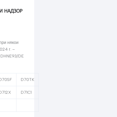
при някои
24 г. –
, DHNE93/DE
D70SF
D70TK
D712X
D71C1