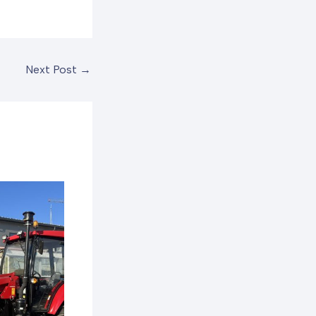
Next Post
→