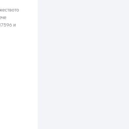
жеството
ече
17596 и