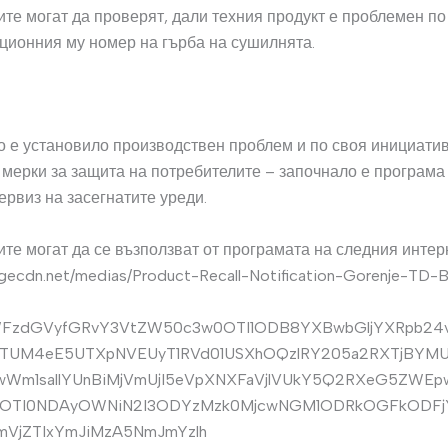
те могат да проверят, дали техния продукт е проблемен по
ционния му номер на гърба на сушилнята.
 е установило производствен проблем и по своя инициатив
мерки за защита на потребителите – започнало е програма
ервиз на засегнатите уреди.
те могат да се възползват от програмата на следния интер
.hgecdn.net/medias/Product-Recall-Notification-Gorenje-TD-B
WFzdGVyfGRvY3VtZW50c3w0OTI1ODB8YXBwbGljYXRpb2
UM4eE5UTXpNVEUyT1RVd01USXhOQzlRY205a2RXTjBYM
wWm1sallYUnBiMjVmUjI5eVpXNXFaVjlVUkY5Q2RXeG5ZW
0OTI0NDAyOWNiN2I3ODYzMzk0MjcwNGM1ODRkOGFkODFj
VjZTIxYmJiMzA5NmJmYzlh