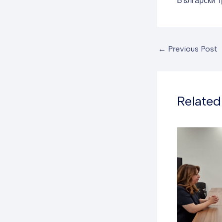
Български т
←
Previous Post
Related