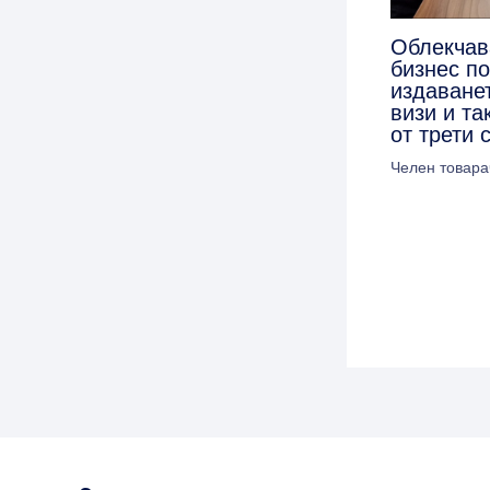
Облекчав
бизнес п
издаванет
визи и та
от трети 
Челен товара