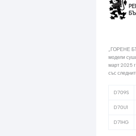
„ГОРЕНЕ БЪ
модели суш
март 2025 
със следнит
D709S
D70U1
D71HG