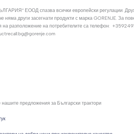
ЛГАРИЯ“ ЕООД спазва всички европейски регулации. Дру
че няма други засегнати продукти с марка GORENJE. За пов
 на разположение на потребителите са телефон: +359249
uctrecall.bg@gorenje.com
 нашите предложения за Български трактори
тук