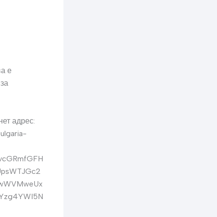
а е
 за
нет адрес:
ulgaria-
4vcGRmfGFH
UpsWTJGc2
EpwWVMweUx
Yzg4YWI5N