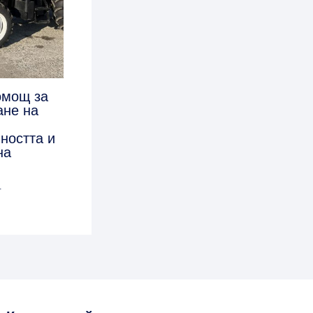
омощ за
ане на
ността и
на
4