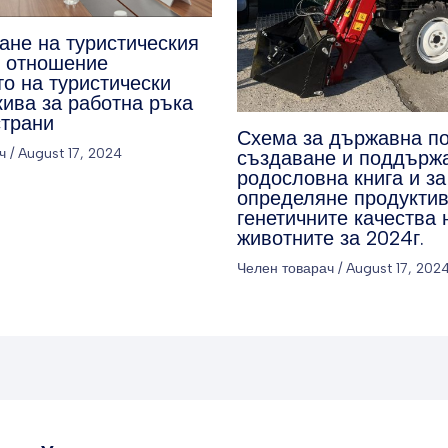
ане на туристическия
о отношение
о на туристически
кива за работна ръка
страни
Схема за държавна п
ч
/
August 17, 2024
създаване и поддърж
родословна книга и за
определяне продуктив
генетичните качества 
животните за 2024г.
Челен товарач
/
August 17, 202