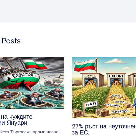
 Posts
 на чуждите
ии Януари
27% ръст на неуточне
за ЕС.
айска Търговско-промишлена