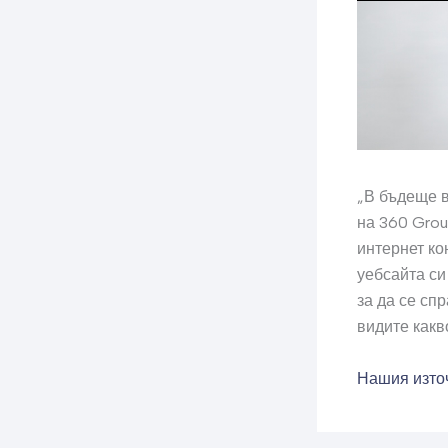
„В бъдеще в
на 360 Grou
интернет кон
уебсайта си 
за да се сп
видите какв
Нашия изто