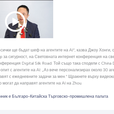
сички ще бъдат шеф на агентите на AI“, казва Джоу Хонги, 
p за сигурност, на Световната интернет конференция на св
ференция Digital Silk Road. Той също така сподели с China D
опит с агентите на AI: „Аз вече персонализирах около 30 аге
равят с ежедневните задачи за мен.“ Щракнете върху видеокл
о могат да направят агентите на AI на Zhou.
чник е Българо-Китайска Търговско-промишлена палaта