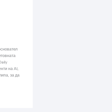
основател
етовната
aily
нти на AI,
ипа, за да