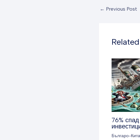
←
Previous Post
Related
76% спад
инвестиц
Българо-Кит