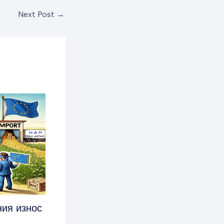
Next Post
→
ния износ