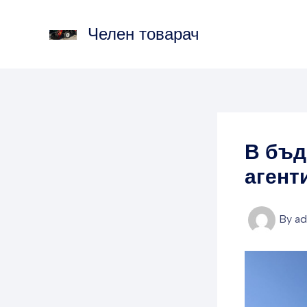
Skip
to
Челен товарач
content
В бъд
агент
By
a