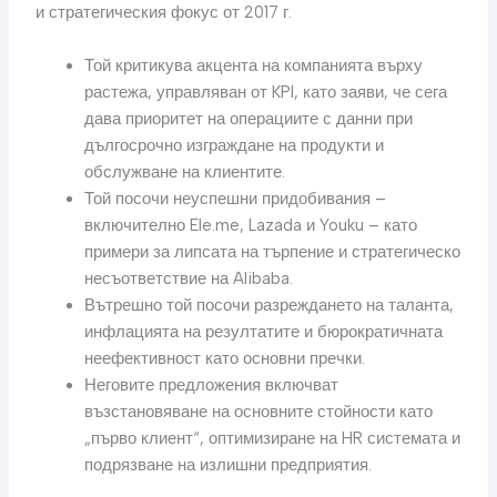
и стратегическия фокус от 2017 г.
Той критикува акцента на компанията върху
растежа, управляван от KPI, като заяви, че сега
дава приоритет на операциите с данни при
дългосрочно изграждане на продукти и
обслужване на клиентите.
Той посочи неуспешни придобивания –
включително Ele.me, Lazada и Youku – като
примери за липсата на търпение и стратегическо
несъответствие на Alibaba.
Вътрешно той посочи разреждането на таланта,
инфлацията на резултатите и бюрократичната
неефективност като основни пречки.
Неговите предложения включват
възстановяване на основните стойности като
„първо клиент“, оптимизиране на HR системата и
подрязване на излишни предприятия.