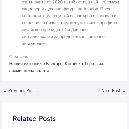
извън очите от 2020 г., той остава най -големият
акционер и духовна фигура на Alibaba. През
последните месеци той се завърна в кампуса и
се появи на бизнес симпозиум с висок профил с
китайския президент Си Дзинпин,
сигнализирайки за предпазливо повторно
ангажиране.
Свързани
Нашия източник е Българо-Китайска Търговско-
промишлена палaта
←
Previous Post
Next Post
→
Related Posts