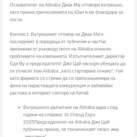
Основателят на Alibaba Джак Ма отговори вътрешно,
като призна притесненията на Юан и му благодари за
поста.
Контекст: Вътрешният отговор на Джак Ма е
последният в поредица от публични и частни
признания от ръководството на Alibaba относно
проблемите на компанията. Изпълнителният директор
Еди Ву и председателят Джо Цай наскоро обещаха да
се отнасят към Alibaba „като стартиране отново“, тъй
като фирмата се стреми да се препозиционира на
фона на нарастващата конкуренция и забавяйки
растежа в интернет сектора на Китай.
Вътрешното разчитане на Alibaba идва след
години на спъване. At Отвъд Expo
2025Председателят на Alibaba Джо Цай
публично призна, че техническият гигант има
„неуспехи“.