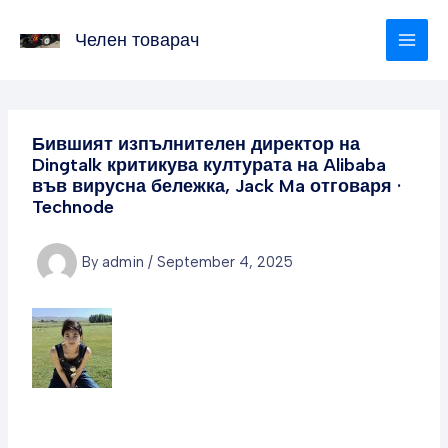
Skip
to
Челен товарач
content
Бившият изпълнителен директор на
Dingtalk критикува културата на Alibaba
във вирусна бележка, Jack Ma отговаря ·
Technode
By
admin
/
September 4, 2025