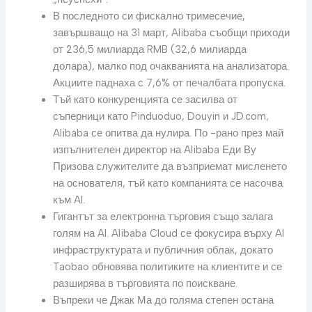
В последното си фискално тримесечие,
завършващо на 31 март, Alibaba съобщи приходи
от 236,5 милиарда RMB (32,6 милиарда
долара), малко под очакванията на анализатора.
Акциите паднаха с 7,6% от печалбата пропуска.
Тъй като конкуренцията се засилва от
съперници като Pinduoduo, Douyin и JD.com,
Alibaba се опитва да нулира. По -рано през май
изпълнителен директор на Alibaba Еди Ву
Призова служителите да възприемат мисленето
на основателя, тъй като компанията се насочва
към AI.
Гигантът за електронна търговия също залага
голям на AI. Alibaba Cloud се фокусира върху AI
инфраструктурата и публичния облак, докато
Taobao обновява политиките на клиентите и се
разширява в търговията по поискване.
Въпреки че Джак Ма до голяма степен остана