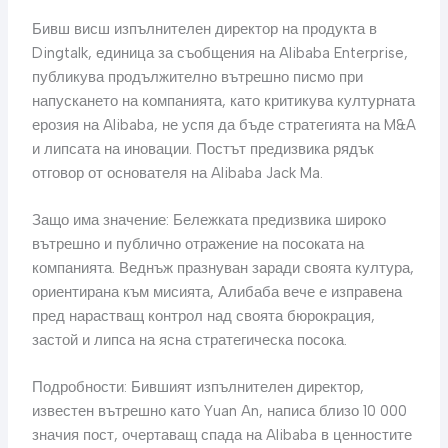
Бивш висш изпълнителен директор на продукта в
Dingtalk, единица за съобщения на Alibaba Enterprise,
публикува продължително вътрешно писмо при
напускането на компанията, като критикува културната
ерозия на Alibaba, не успя да бъде стратегията на M&A
и липсата на иновации. Постът предизвика рядък
отговор от основателя на Alibaba Jack Ma.
Защо има значение: Бележката предизвика широко
вътрешно и публично отражение на посоката на
компанията. Веднъж празнуван заради своята култура,
ориентирана към мисията, Алибаба вече е изправена
пред нарастващ контрол над своята бюрокрация,
застой и липса на ясна стратегическа посока.
Подробности: Бившият изпълнителен директор,
известен вътрешно като Yuan An, написа близо 10 000
значия пост, очертаващ спада на Alibaba в ценностите