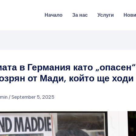
Начало
За нас
Услуги
Нов
ата в Германия като „опасен“
озрян от Мади, който ще ходи
dmin
/
September 5, 2025