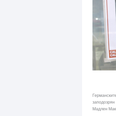
Германските
заподозрян 
Мадлен Макк