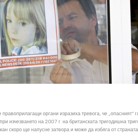
 правоприлагащи органи изразиха тревога, че „опасният“ 
при изчезването на 2007 г. на британската тригодишна три
ан скоро ще напусне затвора и може да избяга от страната