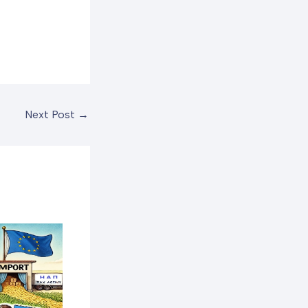
Next Post
→