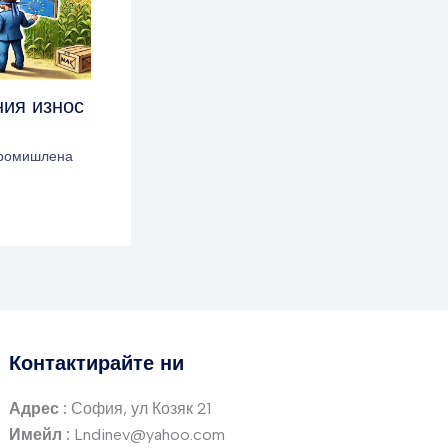
ния износ
промишлена
Контактирайте ни
Адрес :
София, ул Козяк 21
Имейл :
Lndinev@yahoo.com