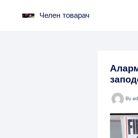
Skip
to
Челен товарач
content
Аларм
запод
By
a