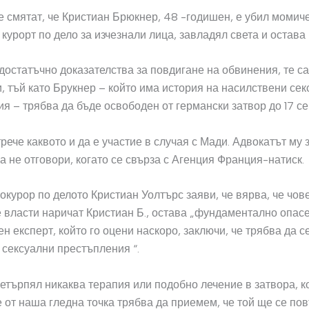
 смятат, че Кристиан Брюкнер, 48 -годишен, е убил момиче
 курорт по дело за изчезнали лица, завладял света и остава
достатъчно доказателства за повдигане на обвинения, те са
 тъй като Брукнер – който има история на насилствени сек
я – трябва да бъде освободен от германски затвор до 17 с
трече каквото и да е участие в случая с Мади. Адвокатът му 
а не отговори, когато се свърза с Агенция Франция-натиск.
окурор по делото Кристиан Уолтърс заяви, че вярва, че чове
 власти наричат ​​Кристиан Б., остава „фундаментално опасе
н експерт, който го оцени наскоро, заключи, че трябва да с
сексуални престъпления “.
ретърпял никаква терапия или подобно лечение в затвора, к
е от наша гледна точка трябва да приемем, че той ще се пов