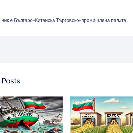
чник е Българо-Китайска Търговско-промишлена палaта
 Posts