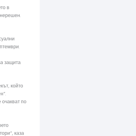
то в
 нерешен.
суални
ептември.
за защита
кът, който
н“.
е очакват по
оето
тори“, каза