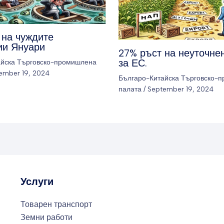
 на чуждите
ии Януари
27% ръст на неуточне
за ЕС.
айска Търговско-промишлена
ember 19, 2024
Българо-Китайска Търговско-
палaта
/
September 19, 2024
Услуги
Товарен транспорт
Земни работи