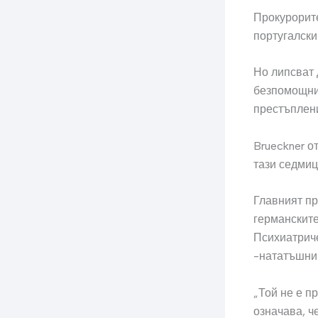
Прокурорите
португалски
Но липсват 
безпомощни,
престъплени
Brueckner о
тази седмиц
Главният пр
германските
Психиатриче
-нататъшни 
„Той не е п
означава, ч