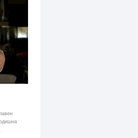
главен
годишна
.